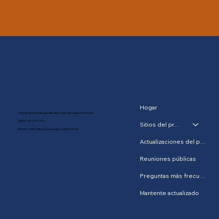
Hogar
Contacto: Lynda Ramos, planificadora senior de parques, RivCoParks
Teléfono:
(951) 955 1396
Sitios del proyecto
Dirección: 4600 Crestmore Road Jurupa Valley CA 92509
Actualizaciones del proyecto
Reuniones públicas
Preguntas más frecuentes
Mantente actualizado