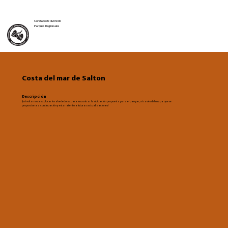
Condado de Riverside
Parques Regionales
Costa del mar de Salton
Descripción
¡Lo invitamos a explorar los alrededores para encontrar la ubicación propuesta para el parque, a través del mapa que se
proporciona a continuación y estar atento a futuras actualizaciones!